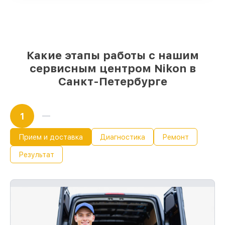
Оригинальные комплектующие Nikon и
качественные аналоги
– только вы
выбираете, какие детали использовать, а
мы делаем ремонт с учётом
возможностей клиента
Какие этапы работы с нашим
85%
работ по восстановлению Nikon
сервисным центром Nikon в
выполняются в течение пары часов, при
немедленном старте работ
Санкт-Петербурге
1
Прием и доставка
Диагностика
Ремонт
Результат