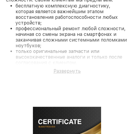
бесплатную комплексную диагностику,
которая является важнейшим этапом
восстановления работоспособности любых
устройств;
профессиональный ремонт любой сложности,
начиная со смены экрана на смартфонах и
заканчивая сложными системными поломками
ноутбуков;
только оригинальные запчасти или
высококачественные аналоги и только после
согласования с клиентом.
На все работы и замененные комплектующие
Развернуть
предоставляется длительная гарантия. В случае
поломки по условиям гарантии, мы бесплатно
исправим ситуацию.
Наши преимущества
Преимуществами нашего сервисного центра
Nikon в Санкт-Петербурге являются:
лучшие специалисты с многолетним опытом и
безупречной репутацией;
современное оборудование и
лицензированное ПО в ремонтно-
диагностических мастерских;