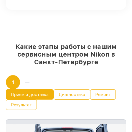
оперативно
Фирменные детали Nikon и
проверенные реплики
– под любые
запросы
85%
ремонтов выполняются в тот же
день, если мастер приступает к ремонту
сразу
Какие этапы работы с нашим
сервисным центром Nikon в
Санкт-Петербурге
1
Прием и доставка
Диагностика
Ремонт
Результат