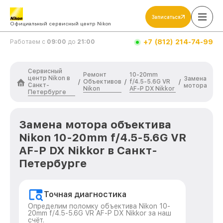
Записаться
Официальный сервисный центр Nikon
+7 (812) 214-74-99
Работаем с
09:00
до
21:00
Сервисный
Ремонт
10-20mm
центр Nikon в
Замена
Объективов
f/4.5-5.6G VR
/
/
/
Санкт-
мотора
Nikon
AF-P DX Nikkor
Петербурге
Замена мотора объектива
Nikon 10-20mm f/4.5-5.6G VR
AF-P DX Nikkor в Санкт-
Петербурге
Точная диагностика
Определим поломку объектива Nikon 10-
20mm f/4.5-5.6G VR AF-P DX Nikkor за наш
счёт.