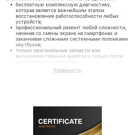
бесплатную комплексную диагностику,
которая является важнейшим этапом
восстановления работоспособности любых
устройств;
профессиональный ремонт любой сложности,
начиная со смены экрана на смартфонах и
заканчивая сложными системными поломками
ноутбуков;
только оригинальные запчасти или
высококачественные аналоги и только после
согласования с клиентом.
На все работы и замененные комплектующие
Развернуть
предоставляется длительная гарантия. В случае
поломки по условиям гарантии, мы бесплатно
исправим ситуацию.
Наши преимущества
Преимуществами нашего сервисного центра
Nikon в Санкт-Петербурге являются:
лучшие специалисты с многолетним опытом и
безупречной репутацией;
современное оборудование и
лицензированное ПО в ремонтно-
диагностических мастерских;