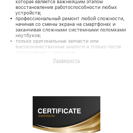
которая является важнейшим этапом
восстановления работоспособности любых
устройств;
профессиональный ремонт любой сложности,
начиная со смены экрана на смартфонах и
заканчивая сложными системными поломками
ноутбуков;
только оригинальные запчасти или
высококачественные аналоги и только после
согласования с клиентом.
На все работы и замененные комплектующие
Развернуть
предоставляется длительная гарантия. В случае
поломки по условиям гарантии, мы бесплатно
исправим ситуацию.
Наши преимущества
Преимуществами нашего сервисного центра
Nikon в Санкт-Петербурге являются:
лучшие специалисты с многолетним опытом и
безупречной репутацией;
современное оборудование и
лицензированное ПО в ремонтно-
диагностических мастерских;
собственный склад комплектующих, что