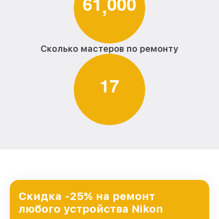
6
1
0
0
0
,
Сколько мастеров по ремонту
1
7
Скидка -25% на ремонт
любого устройства Nikon